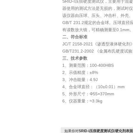
SRID-I压痕硬度测试仪，主要用
器使用的测试方法是无损的，测试时仅
该仪器由压球、压头、冲击杆、外壳、
GB/T 231.2规定的合金球。压球直径
有读数放大镜，可精确测量至0.1mm
二、符合标准
JC/T 2158-2021《渗透型液体硬
GB/T231.2-2002 《金属布氏
三、技术参数
1、测量范围：100-400HBS
2、示值精度：±8%
3、冲击能量：4.9J
4、合金球直径：（10±0.01）mm
5、外形尺寸：Φ55×370mm
6、仪器重量：≈3.3kg
如果你对
SRID-I压痕硬度测试仪/硬化剂表