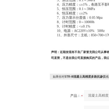
3、加压范围：0.1～3MPa
4、压力精度：≤±1%，各路互不
5、恒压范围：0.1～3MPa
6、恒压精度：≤±2%
7、压力显示分度值：0.05 Mpa
8、计时范围：0～10000h
9、计时精度：<±0.1%
10、电源：AC220V±10% 50Hz
11、外形尺寸：主机：850×700×170
声明：近期发现有不良厂家冒充我公司从事
司直营，不是在我公司直接购买的产品，我
如果你对
STR-III混凝土高精度多路抗渗仪
感
产品：