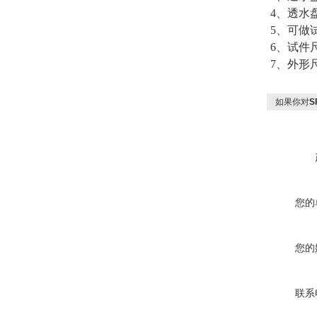
4、透水盘
5、可做
6、试件尺
7、外形尺寸
如果你对
S
您的
您的
联系