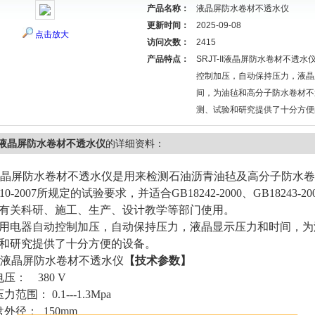
产品名称：
液晶屏防水卷材不透水仪
更新时间：
2025-09-08
点击放大
访问次数：
2415
产品特点：
SRJT-II液晶屏防水卷材不透
控制加压，自动保持压力，液晶
间，为油毡和高分子防水卷材不
测、试验和研究提供了十分方便
III液晶屏防水卷材不透水仪
的详细资料：
-II液晶屏防水卷材不透水仪是用来检测石油沥青油毡及高分子防
28.10-2007所规定的试验要求，并适合GB18242-2000、GB182
有关科研、施工、生产、设计教学等部门使用。
用电器自动控制加压，自动保持压力，液晶显示压力和时间，为
和研究提供了十分方便的设备。
T-II液晶屏防水卷材不透水仪
【技术参数】
压： 380 V
范围： 0.1---1.3Mpa
外径： 150mm