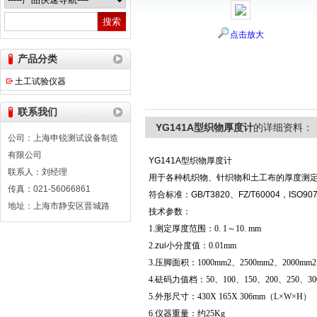
点击放大
上海申锐测试设备制造有限公司
产品分类
土工试验仪器
联系我们
YG141A型织物厚度计
的详细资料：
公司：上海申锐测试设备制造
有限公司
YG141A
型织物厚度计
联系人：刘经理
用于各种机织物、针织物和土工布的厚度测
传真：021-56066861
符合标准：
GB/T3820
、
FZ/T60004
，
ISO907
地址：上海市静安区晋城路
技术参数：
1.
测定厚度范围：
0. 1
～
10. mm
2.
zui小分度值：
0.01mm
3.
压脚面积：
1000mm2
、
2500mm2
、
2000mm2
4.
砝码力值档：
50
、
100
、
150
、
200
、
250
、
30
5.
外形尺寸：
430X 165X 306mm
（
L×W×H
）
6.
仪器重量：约
25Kg