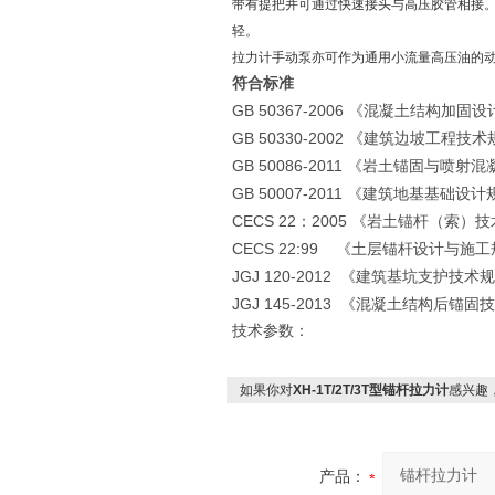
带有提把并可通过快速接头与高压胶管相接。
轻。
拉力计手动泵亦可作为通用小流量高压油的
符合标准
GB 50367-2006
《混凝土结构加固设
GB 50330-2002
《建筑边坡工程技术
GB 50086-2011
《岩土锚固与喷射混
GB 50007-2011
《建筑地基基础设计
CECS 22
2005
：
《岩土锚杆（索）技
CECS 22:99
《土层锚杆设计与施工
JGJ 120-2012
《建筑基坑支护技术规
JGJ 145-2013
《混凝土结构后锚固技
技术参数：
如果你对
XH-1T/2T/3T型锚杆拉力计
感兴趣
产品：