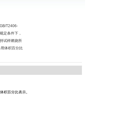
/T2406-
9在规定条件下，
持试样燃烧所
-用体积百分比
体积百分比表示。