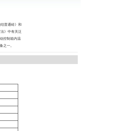
《烧结普通砖》和
验方法》中有关泛
动控制箱内温
备之一。