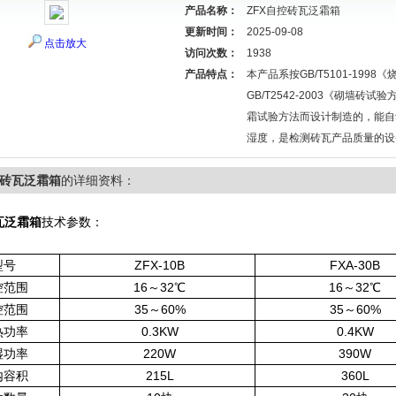
产品名称：
ZFX自控砖瓦泛霜箱
更新时间：
2025-09-08
点击放大
访问次数：
1938
产品特点：
本产品系按GB/T5101-1998
GB/T2542-2003《砌墙砖试
霜试验方法而设计制造的，能自
湿度，是检测砖瓦产品质量的设
控砖瓦泛霜箱
的详细资料：
瓦泛霜箱
技术参数：
型号
ZFX-10B
FXA-30B
控范围
16～32℃
16～32℃
控范围
35～60%
35～60%
热功率
0.3KW
0.4KW
湿功率
220W
390W
内容积
215L
360L