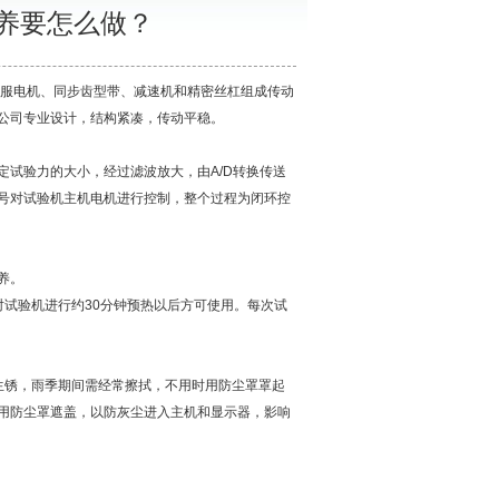
养要怎么做？
服电机、同步齿型带、减速机和精密丝杠组成传动
公司专业设计，结构紧凑，传动平稳。
试验力的大小，经过滤波放大，由A/D转换传送
号对试验机主机电机进行控制，整个过程为闭环控
养。
试验机进行约30分钟预热以后方可使用。每次试
锈，雨季期间需经常擦拭，不用时用防尘罩罩起
用防尘罩遮盖，以防灰尘进入主机和显示器，影响