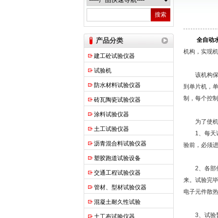
上海申锐测试设备制造有限公司
产品分类
全自动
机构，实现
建工砼试验仪器
试验机
该机构保证
防水材料试验仪器
到单片机，
制，每个控制
砖瓦陶瓷试验仪器
涂料试验仪器
为了使机器
土工试验仪器
1、每天试
沥青混合料试验仪器
验前，必须
塑胶跑道试验设备
2、各部件
交通工程试验仪器
来。试验完
管材、型材试验仪器
电子元件散
混凝土耐久性试验
3、试验暂
土工布试验仪器