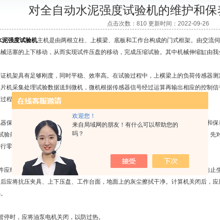
对全自动水泥强度试验机的维护和保
点击次数：810 更新时间：2022-09-26
水泥强度试验机
主机是由两根立柱、上横梁、底板和工作台构成的门式框架。由交流伺
机械活塞的上下移动，从而实现试件压盘的移动，完成压缩试验。其中机械伸缩缸由我
机架具有足够刚度，同时平稳、效率高。在试验过程中，上横梁上的负荷传感器测定
单片机采集处理试验数据送到微机，微机根据传感器信号经过运算再输出相应的控制信
过程时间周期为10毫秒。同时进行过载判断的处理与保护。
欢迎您！
保持较高的精度和良好的工作状态，需经常对
全自动水泥强度试验机
进行维护和保
来自局域网的朋友！有什么可以帮助您的
吗？
验前，先打开总电源开关，开启计算机，打开软件，然后按下油泵电机开按钮，先对
进行零点调整，用手动阀升起活塞后，将所显示试验力调到零。
应经常擦拭，对没有喷漆的表面擦拭干净后，用棉纱蘸少量机油再擦一遍，以防止生
毕后应将抗压夹具、上下压盘、工作台面，地面上的灰尘擦拭干净。计算机关闭后，应
热。
停时，应将油泵电机关闭，以防过热。