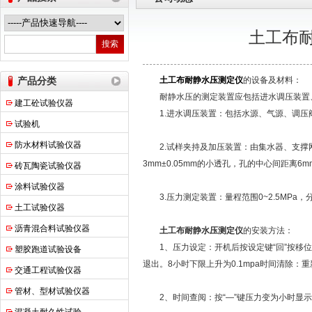
土工布
上海申锐测试设备制造有限公司
产品分类
土工布耐静水压测定仪
的设备及材料：
耐静水压的测定装置应包括进水调压装置、
建工砼试验仪器
1.进水调压装置：包括水源、气源、调压阀等
试验机
防水材料试验仪器
2.试样夹持及加压装置：由集水器、支撑网
3mm±0.05mm的小透孔，孔的中心间距离
砖瓦陶瓷试验仪器
涂料试验仪器
3.压力测定装置：量程范围0~2.5MPa，分辨
土工试验仪器
沥青混合料试验仪器
土工布耐静水压测定仪
的安装方法：
1、压力设定：开机后按设定键“回”按移位键“
塑胶跑道试验设备
退出。8小时下限上升为0.1mpa时间清除：重
交通工程试验仪器
管材、型材试验仪器
2、时间查阅：按“—”键压力变为小时显示