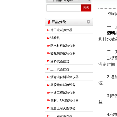
上海申锐测试设备制造有限公司
塑料排水
产品分类
一、通
建工砼试验仪器
塑料
试验机
和排水效
防水材料试验仪器
二、对
砖瓦陶瓷试验仪器
1.提高
涂料试验仪器
滞留时间
土工试验仪器
2.增加
沥青混合料试验仪器
源。
塑胶跑道试验设备
交通工程试验仪器
3.降低
管材、型材试验仪器
益。
混凝土耐久性试验
4.保护
土工布试验仪器