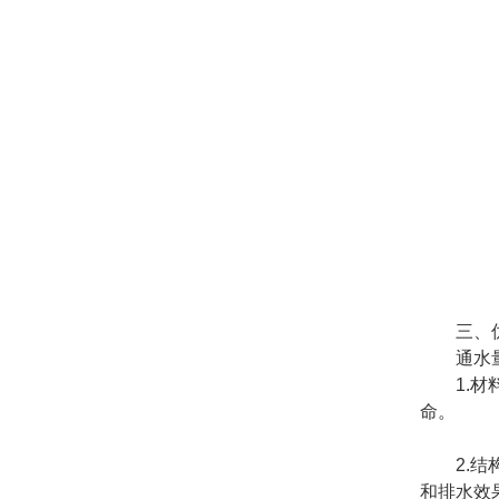
三、优
通水量优
1.材料
命。
2.结构
和排水效