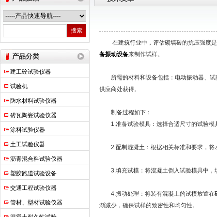
上海申锐测试设备制造有限公司
在建筑行业中，评估砌墙砖的抗压强度是至
备振动设备
来制作试样。
产品分类
建工砼试验仪器
所需的材料和设备包括：电动振动器、试验
试验机
供应商处获得。
防水材料试验仪器
制备过程如下：
砖瓦陶瓷试验仪器
1.准备试验模具：选择合适尺寸的试验模
涂料试验仪器
土工试验仪器
2.配制混凝土：根据相关标准和要求，将
沥青混合料试验仪器
3.填充试模：将混凝土倒入试验模具中，
塑胶跑道试验设备
交通工程试验仪器
4.振动处理：将装有混凝土的试模放置在
管材、型材试验仪器
渐减少，确保试样的致密性和均匀性。