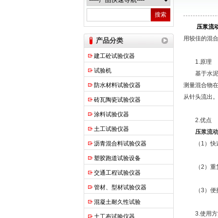
上海申锐测试设备制造有限公司
压浆流
用较佳的混
产品分类
建工砼试验仪器
1.原理
试验机
基于水泥混
防水材料试验仪器
测量混合物
从针头流出
砖瓦陶瓷试验仪器
涂料试验仪器
2.优点
土工试验仪器
压浆流
沥青混合料试验仪器
（1）快速
塑胶跑道试验设备
（2）重复
交通工程试验仪器
管材、型材试验仪器
（3）便携
混凝土耐久性试验
3.使用方
土工布试验仪器