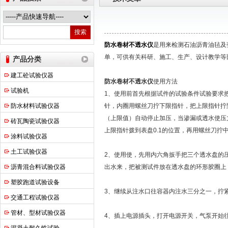
上海申锐测试设备制造有限公司
防水卷材不透水仪
是用来检测石油沥青油毡及
单，可供有关科研、施工、生产、设计教学等
产品分类
建工砼试验仪器
防水卷材不透水仪
使用方法
试验机
1、使用前首先根据试件的试验条件试验要求
防水材料试验仪器
针，内圈用螺丝刀拧下限指针，把上限指针拧到
（上限值）自动停止加压，当渗漏或透水使压力
砖瓦陶瓷试验仪器
上限指针拨到表盘0.1的位置，再用螺丝刀拧中
涂料试验仪器
土工试验仪器
2、使用使，先用内六角扳手把三个透水盘的
沥青混合料试验仪器
出水来，把被测试件放在透水盘的环形胶圈上
塑胶跑道试验设备
3、继续从注水口往容器内注水三分之一，拧
交通工程试验仪器
管材、型材试验仪器
4、插上电源插头，打开电源开关，气泵开始